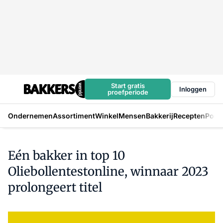
Start gratis
Inloggen
proefperiode
Ondernemen
Assortiment
Winkel
Mensen
Bakkerij
Recepten
Podc
Eén bakker in top 10
Oliebollentestonline, winnaar 2023
prolongeert titel