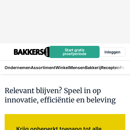
Start gratis
Inloggen
proefperiode
Ondernemen
Assortiment
Winkel
Mensen
Bakkerij
Recepten
Podc
Relevant blijven? Speel in op
innovatie, efficiëntie en beleving
Log in
om dit artikel te lezen.
Krijg onbeperkt toegang tot alle