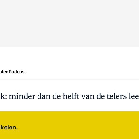
pten
Podcast
: minder dan de helft van de telers l
Log in
om dit artikel te lezen.
ikelen.