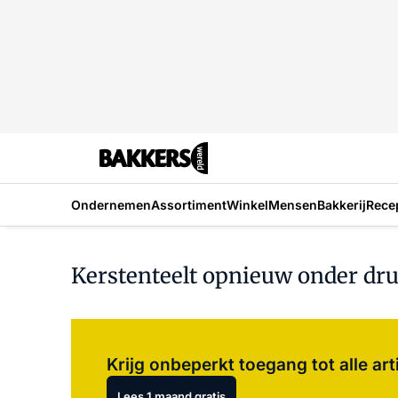
Ondernemen
Assortiment
Winkel
Mensen
Bakkerij
Rece
Kerstenteelt opnieuw onder druk
Krijg onbeperkt toegang tot alle art
Lees 1 maand gratis