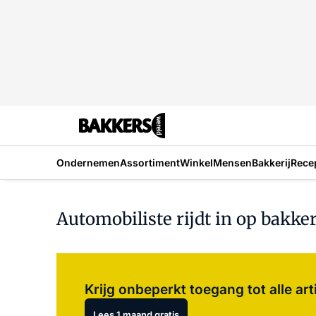
Ondernemen
Assortiment
Winkel
Mensen
Bakkerij
Rece
Automobiliste rijdt in op bakk
Krijg onbeperkt toegang tot alle art
Lees 1 maand gratis