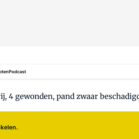
pten
Podcast
erij, 4 gewonden, pand zwaar beschadig
Log in
om dit artikel te lezen.
ikelen.