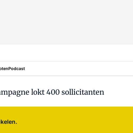
pten
Podcast
mpagne lokt 400 sollicitanten
Log in
om dit artikel te lezen.
ikelen.