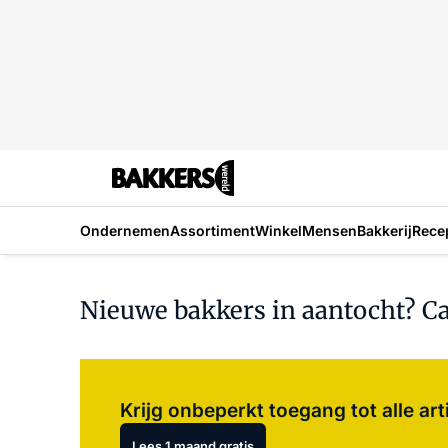
Ondernemen
Assortiment
Winkel
Mensen
Bakkerij
Rece
Nieuwe bakkers in aantocht? Ca
Krijg onbeperkt toegang tot alle art
Lees 1 maand gratis