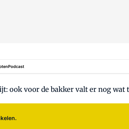
pten
Podcast
jt: ook voor de bakker valt er nog wat
Log in
om dit artikel te lezen.
ikelen.