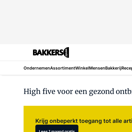
Ondernemen
Assortiment
Winkel
Mensen
Bakkerij
Rece
High five voor een gezond ontbi
Krijg onbeperkt toegang tot alle art
Lees 1 maand gratis