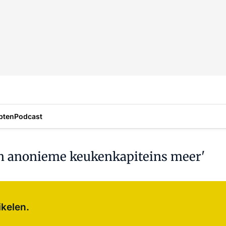
pten
Podcast
een anonieme keukenkapiteins meer'
Log in
om dit artikel te lezen.
ikelen.