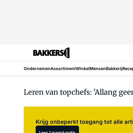
Ondernemen
Assortiment
Winkel
Mensen
Bakkerij
Rece
Leren van topchefs: 'Allang g
Krijg onbeperkt toegang tot alle art
Lees 1 maand gratis