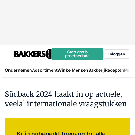
Start gratis
Inloggen
proefperiode
Ondernemen
Assortiment
Winkel
Mensen
Bakkerij
Recepten
Podc
Südback 2024 haakt in op actuele,
veelal internationale vraagstukken
Log in
om dit artikel te lezen.
Krijg onbeperkt toegang tot alle