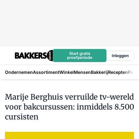
Start gratis
Inloggen
proefperiode
Ondernemen
Assortiment
Winkel
Mensen
Bakkerij
Recepten
Podc
Marije Berghuis verruilde tv-wereld
voor bakcursussen: inmiddels 8.500
cursisten