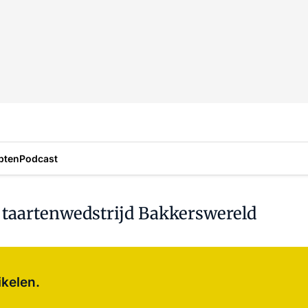
pten
Podcast
taartenwedstrijd Bakkerswereld
Log in
om dit artikel te lezen.
ikelen.