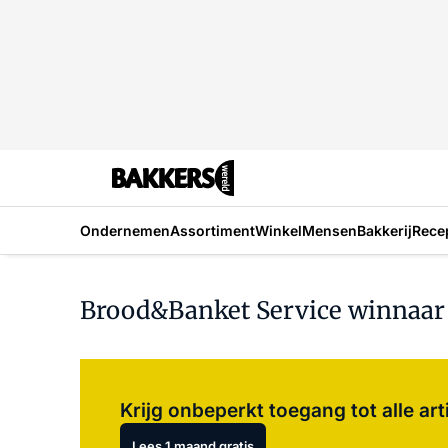
Ondernemen
Assortiment
Winkel
Mensen
Bakkerij
Rece
Brood&Banket Service winnaar 
Krijg onbeperkt toegang tot alle art
Lees 1 maand gratis