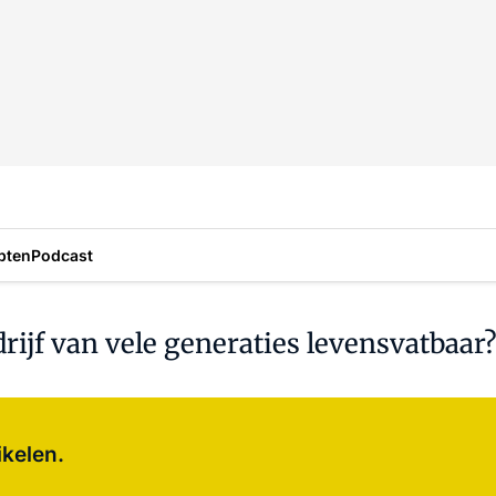
pten
Podcast
rijf van vele generaties levensvatbaar
Log in
om dit artikel te lezen.
ikelen.