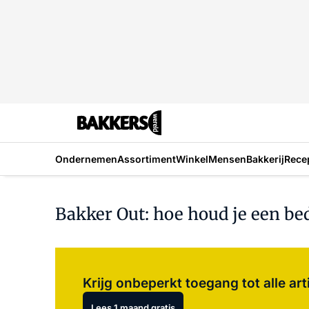
Ondernemen
Assortiment
Winkel
Mensen
Bakkerij
Rece
Bakker Out: hoe houd je een bed
Krijg onbeperkt toegang tot alle art
Lees 1 maand gratis