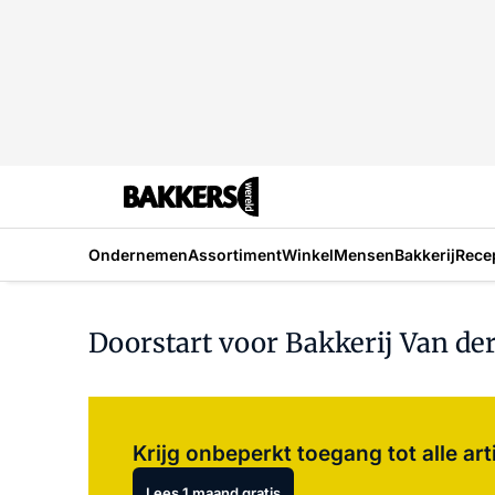
Ondernemen
Assortiment
Winkel
Mensen
Bakkerij
Rece
Doorstart voor Bakkerij Van de
Krijg onbeperkt toegang tot alle art
Lees 1 maand gratis