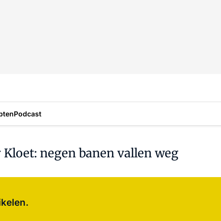
pten
Podcast
r Kloet: negen banen vallen weg
Log in
om dit artikel te lezen.
ikelen.