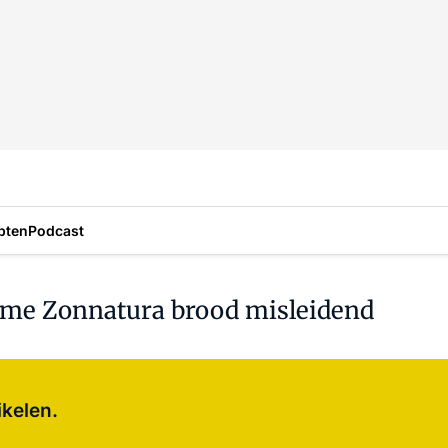
pten
Podcast
ame Zonnatura brood misleidend
Log in
om dit artikel te lezen.
ikelen.