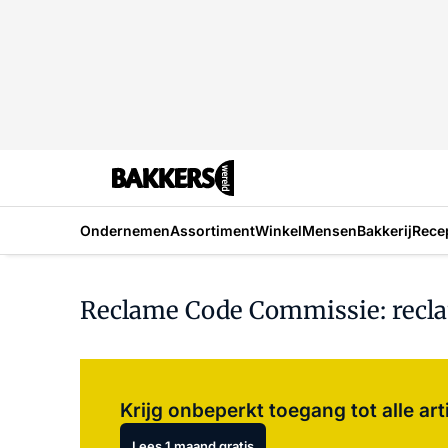
Ondernemen
Assortiment
Winkel
Mensen
Bakkerij
Rece
Reclame Code Commissie: recl
Krijg onbeperkt toegang tot alle art
Lees 1 maand gratis