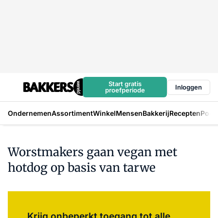
Start gratis
Inloggen
proefperiode
Ondernemen
Assortiment
Winkel
Mensen
Bakkerij
Recepten
Podc
Worstmakers gaan vegan met
hotdog op basis van tarwe
Log in
om dit artikel te lezen.
Krijg onbeperkt toegang tot alle