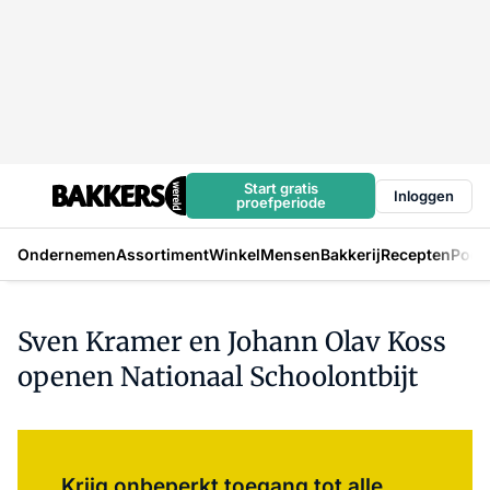
Start gratis
Inloggen
proefperiode
Ondernemen
Assortiment
Winkel
Mensen
Bakkerij
Recepten
Podc
Sven Kramer en Johann Olav Koss
openen Nationaal Schoolontbijt
Log in
om dit artikel te lezen.
Krijg onbeperkt toegang tot alle