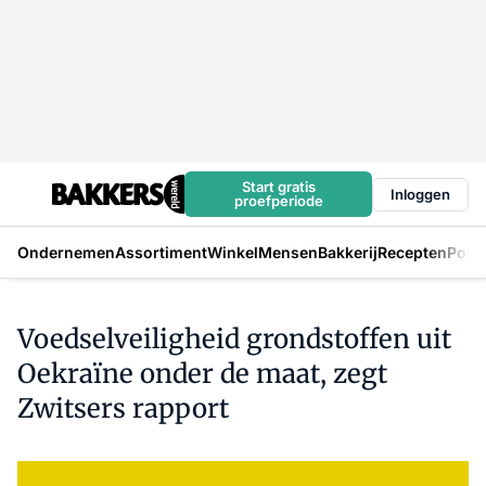
Start gratis
Inloggen
proefperiode
Ondernemen
Assortiment
Winkel
Mensen
Bakkerij
Recepten
Podc
Voedselveiligheid grondstoffen uit
Oekraïne onder de maat, zegt
Zwitsers rapport