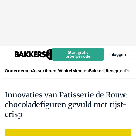
Start gratis
Inloggen
proefperiode
Ondernemen
Assortiment
Winkel
Mensen
Bakkerij
Recepten
Podc
Innovaties van Patisserie de Rouw:
chocoladefiguren gevuld met rijst-
crisp