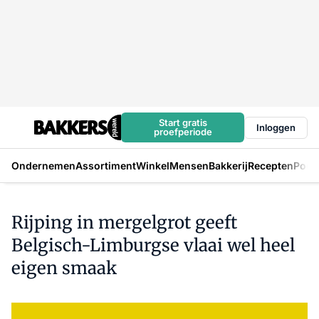
Start gratis
Inloggen
proefperiode
Ondernemen
Assortiment
Winkel
Mensen
Bakkerij
Recepten
Podc
Rijping in mergelgrot geeft
Belgisch-Limburgse vlaai wel heel
eigen smaak