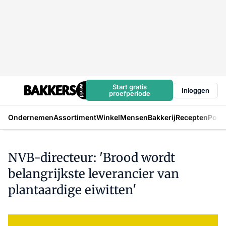
Start gratis
Inloggen
proefperiode
Ondernemen
Assortiment
Winkel
Mensen
Bakkerij
Recepten
Podc
NVB-directeur: 'Brood wordt
belangrijkste leverancier van
plantaardige eiwitten'