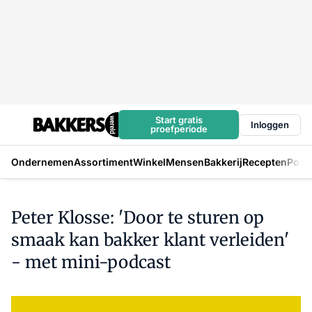
Start gratis
Inloggen
proefperiode
Ondernemen
Assortiment
Winkel
Mensen
Bakkerij
Recepten
Podc
Peter Klosse: 'Door te sturen op
smaak kan bakker klant verleiden'
- met mini-podcast