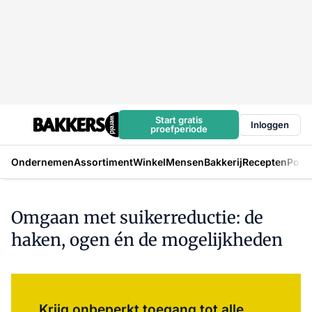
Start gratis
Inloggen
proefperiode
Ondernemen
Assortiment
Winkel
Mensen
Bakkerij
Recepten
Podc
Omgaan met suikerreductie: de
haken, ogen én de mogelijkheden
Log in
om dit artikel te lezen.
Krijg onbeperkt toegang tot alle