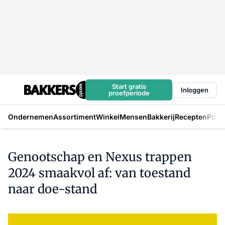
Start gratis
Inloggen
proefperiode
Ondernemen
Assortiment
Winkel
Mensen
Bakkerij
Recepten
Podc
Genootschap en Nexus trappen
2024 smaakvol af: van toestand
naar doe-stand