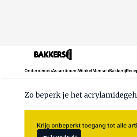
Ondernemen
Assortiment
Winkel
Mensen
Bakkerij
Rece
Zo beperk je het acrylamidege
Krijg onbeperkt toegang tot alle art
Lees 1 maand gratis