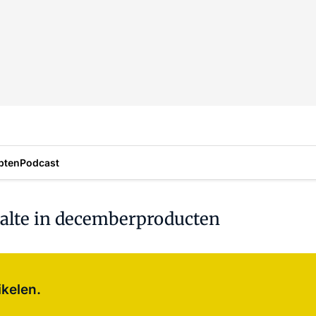
pten
Podcast
halte in decemberproducten
Log in
om dit artikel te lezen.
ikelen.