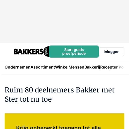
Start gratis
Inloggen
proefperiode
Ondernemen
Assortiment
Winkel
Mensen
Bakkerij
Recepten
Podc
Ruim 80 deelnemers Bakker met
Ster tot nu toe
Log in
om dit artikel te lezen.
Krijg onbeperkt toegang tot alle