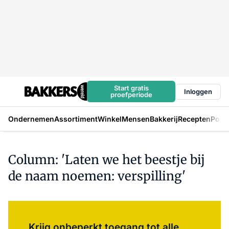
Start gratis
Inloggen
proefperiode
Ondernemen
Assortiment
Winkel
Mensen
Bakkerij
Recepten
Podc
Column: 'Laten we het beestje bij
de naam noemen: verspilling'
Log in
om dit artikel te lezen.
Krijg onbeperkt toegang tot alle