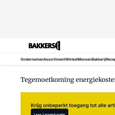
Ondernemen
Assortiment
Winkel
Mensen
Bakkerij
Rece
Tegemoetkoming energiekosten:
Krijg onbeperkt toegang tot alle art
Lees 1 maand gratis