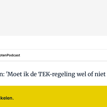
pten
Podcast
 'Moet ik de TEK-regeling wel of niet
Log in
om dit artikel te lezen.
ikelen.