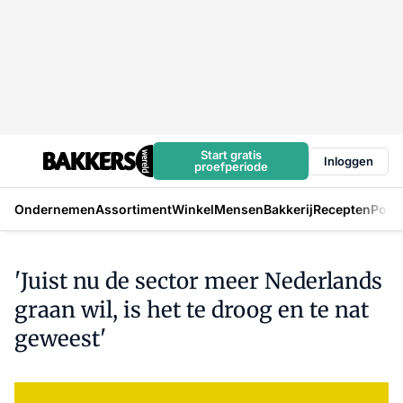
Start gratis
Inloggen
proefperiode
Ondernemen
Assortiment
Winkel
Mensen
Bakkerij
Recepten
Podc
'Juist nu de sector meer Nederlands
graan wil, is het te droog en te nat
geweest'