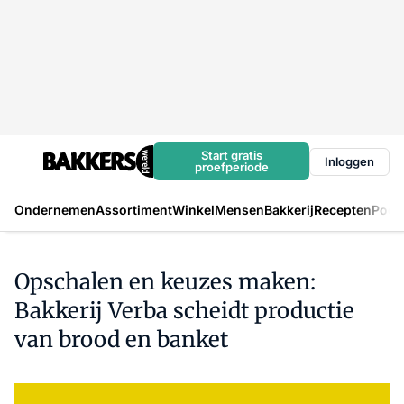
Start gratis
Inloggen
proefperiode
Ondernemen
Assortiment
Winkel
Mensen
Bakkerij
Recepten
Podc
Opschalen en keuzes maken:
Bakkerij Verba scheidt productie
van brood en banket