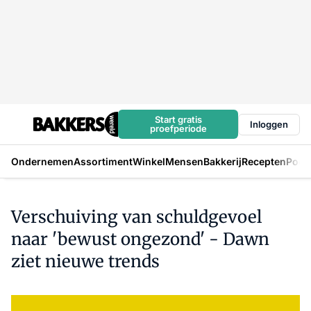
Start gratis
Inloggen
proefperiode
Ondernemen
Assortiment
Winkel
Mensen
Bakkerij
Recepten
Podc
Verschuiving van schuldgevoel
naar 'bewust ongezond' - Dawn
ziet nieuwe trends