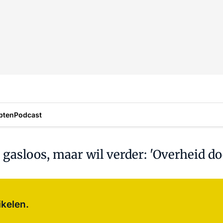
pten
Podcast
 gasloos, maar wil verder: 'Overheid do
Log in
om dit artikel te lezen.
ikelen.