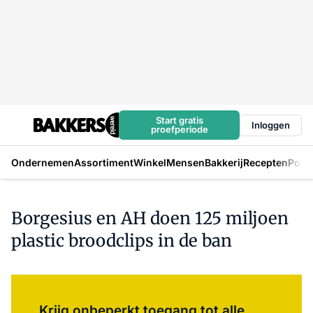
Start gratis
Inloggen
proefperiode
Ondernemen
Assortiment
Winkel
Mensen
Bakkerij
Recepten
Podc
Borgesius en AH doen 125 miljoen
plastic broodclips in de ban
Log in
om dit artikel te lezen.
Krijg onbeperkt toegang tot alle