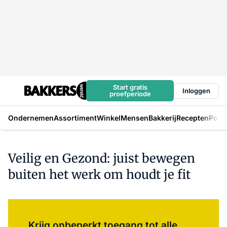
Start gratis
Inloggen
proefperiode
Ondernemen
Assortiment
Winkel
Mensen
Bakkerij
Recepten
Podc
Veilig en Gezond: juist bewegen
buiten het werk om houdt je fit
Log in
om dit artikel te lezen.
Krijg onbeperkt toegang tot alle