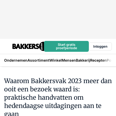
Start gratis
Inloggen
proefperiode
Ondernemen
Assortiment
Winkel
Mensen
Bakkerij
Recepten
Podc
Waarom Bakkersvak 2023 meer dan
ooit een bezoek waard is:
praktische handvatten om
hedendaagse uitdagingen aan te
gaan