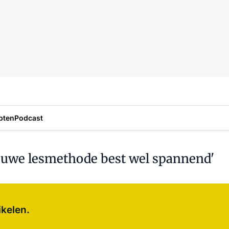
pten
Podcast
ieuwe lesmethode best wel spannend'
Log in
om dit artikel te lezen.
ikelen.