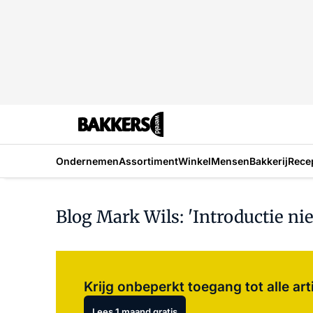
Ondernemen
Assortiment
Winkel
Mensen
Bakkerij
Rece
Blog Mark Wils: 'Introductie n
Krijg onbeperkt toegang tot alle art
Lees 1 maand gratis