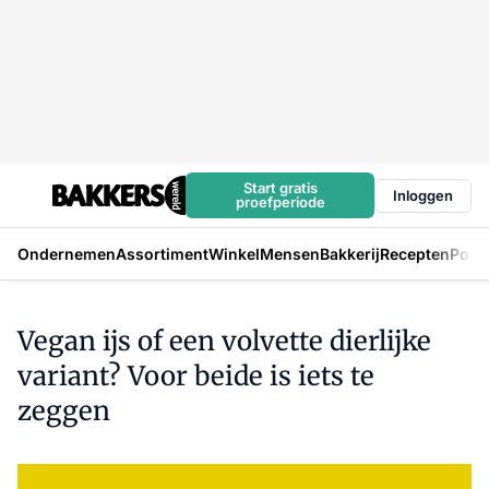
Start gratis
Inloggen
proefperiode
Ondernemen
Assortiment
Winkel
Mensen
Bakkerij
Recepten
Podc
Vegan ijs of een volvette dierlijke
variant? Voor beide is iets te
zeggen