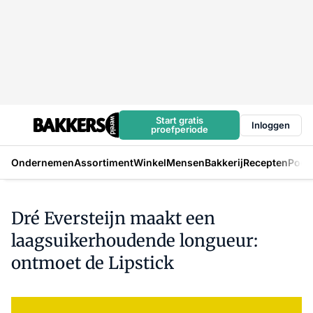
Start gratis
Inloggen
proefperiode
Ondernemen
Assortiment
Winkel
Mensen
Bakkerij
Recepten
Podc
Dré Eversteijn maakt een
laagsuikerhoudende longueur:
ontmoet de Lipstick