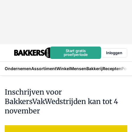
Start gratis
Inloggen
proefperiode
Ondernemen
Assortiment
Winkel
Mensen
Bakkerij
Recepten
Podc
Inschrijven voor
BakkersVakWedstrijden kan tot 4
november