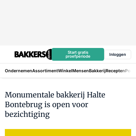
Start gratis
Inloggen
proefperiode
Ondernemen
Assortiment
Winkel
Mensen
Bakkerij
Recepten
Podc
Monumentale bakkerij Halte
Bontebrug is open voor
bezichtiging