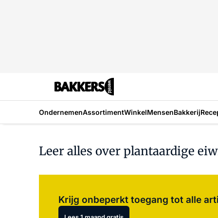
Ondernemen
Assortiment
Winkel
Mensen
Bakkerij
Rece
Leer alles over plantaardige e
Krijg onbeperkt toegang tot alle art
Lees 1 maand gratis