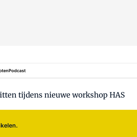
pten
Podcast
iwitten tijdens nieuwe workshop HAS
Log in
om dit artikel te lezen.
ikelen.