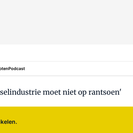
pten
Podcast
selindustrie moet niet op rantsoen'
Log in
om dit artikel te lezen.
ikelen.