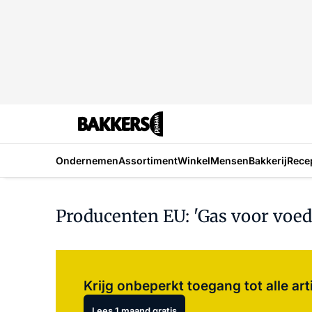
Ondernemen
Assortiment
Winkel
Mensen
Bakkerij
Rece
Producenten EU: 'Gas voor voed
Krijg onbeperkt toegang tot alle art
Lees 1 maand gratis