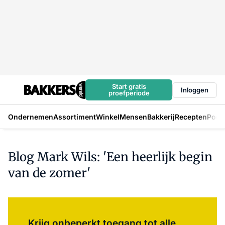
Start gratis
Inloggen
proefperiode
Ondernemen
Assortiment
Winkel
Mensen
Bakkerij
Recepten
Podc
Blog Mark Wils: 'Een heerlijk begin
van de zomer'
Log in
om dit artikel te lezen.
Krijg onbeperkt toegang tot alle