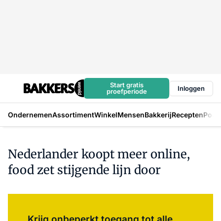
Start gratis
Inloggen
proefperiode
Ondernemen
Assortiment
Winkel
Mensen
Bakkerij
Recepten
Podc
Nederlander koopt meer online,
food zet stijgende lijn door
Log in
om dit artikel te lezen.
Krijg onbeperkt toegang tot alle