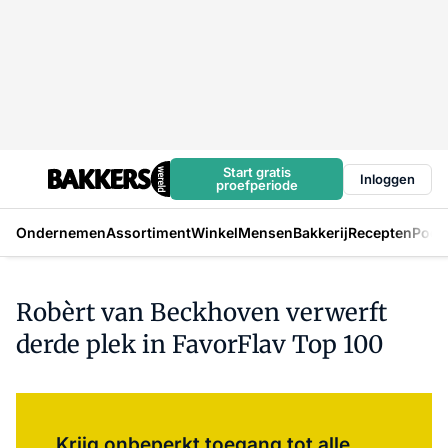
Start gratis
Inloggen
proefperiode
Ondernemen
Assortiment
Winkel
Mensen
Bakkerij
Recepten
Podc
Robèrt van Beckhoven verwerft
derde plek in FavorFlav Top 100
Log in
om dit artikel te lezen.
Krijg onbeperkt toegang tot alle