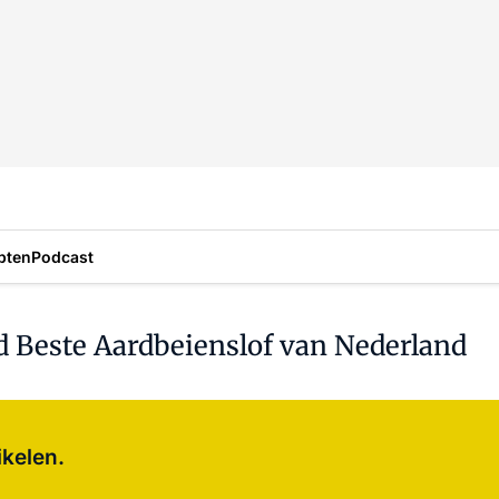
pten
Podcast
jd Beste Aardbeienslof van Nederland
Log in
om dit artikel te lezen.
ikelen.