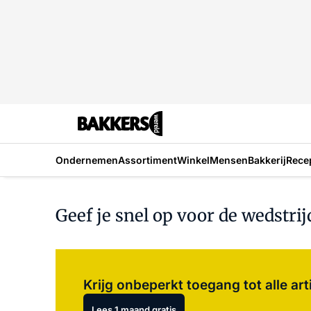
Ondernemen
Assortiment
Winkel
Mensen
Bakkerij
Rece
Geef je snel op voor de wedstri
Krijg onbeperkt toegang tot alle art
Lees 1 maand gratis