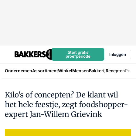
Start gratis
Inloggen
proefperiode
Ondernemen
Assortiment
Winkel
Mensen
Bakkerij
Recepten
Podc
Kilo's of concepten? De klant wil
het hele feestje, zegt foodshopper-
expert Jan-Willem Grievink