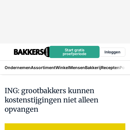
Start gratis
Inloggen
proefperiode
Ondernemen
Assortiment
Winkel
Mensen
Bakkerij
Recepten
Podc
ING: grootbakkers kunnen
kostenstijgingen niet alleen
opvangen