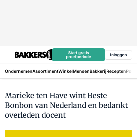
Start gratis
Inloggen
proefperiode
Ondernemen
Assortiment
Winkel
Mensen
Bakkerij
Recepten
Podc
Marieke ten Have wint Beste
Bonbon van Nederland en bedankt
overleden docent