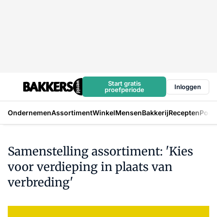
Start gratis
Inloggen
proefperiode
Ondernemen
Assortiment
Winkel
Mensen
Bakkerij
Recepten
Podc
Samenstelling assortiment: 'Kies
voor verdieping in plaats van
verbreding'