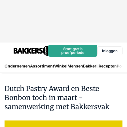
Start gratis
Inloggen
proefperiode
Ondernemen
Assortiment
Winkel
Mensen
Bakkerij
Recepten
Podc
Dutch Pastry Award en Beste
Bonbon toch in maart -
samenwerking met Bakkersvak