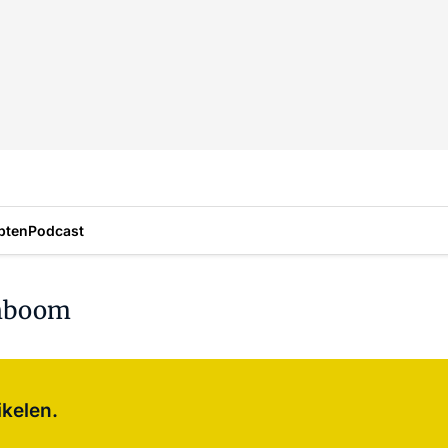
pten
Podcast
enboom
Log in
om dit artikel te lezen.
ikelen.