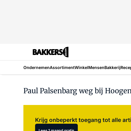
Ondernemen
Assortiment
Winkel
Mensen
Bakkerij
Rece
Paul Palsenbarg weg bij Hoog
Krijg onbeperkt toegang tot alle art
Lees 1 maand gratis